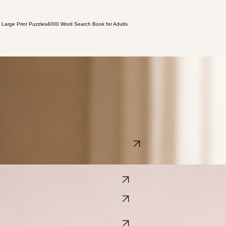
 Large Print Puzzles
4000 Word Search Book for Adults
ts ou toute personne recherchant une expérience agréable et relaxante.
Acheter sur Amazon
.
View Book
View Book
View Book