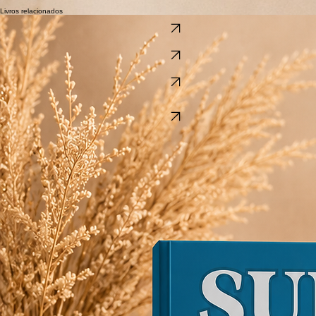
Como Associados da Amazon, podemos receber comissão por compras qualificadas.
Livros relacionados
Sudoku com Números Grandes Muito Fácil a Médio
View Book
Sudoku com Números Grandes
Fácil a Difícil
View Book
Sudoku Números Grandes
Difícil ao Extremo
View Book
Sudoku Números Grandes
3 em 1
Muito Fácil a Extremo
View Book